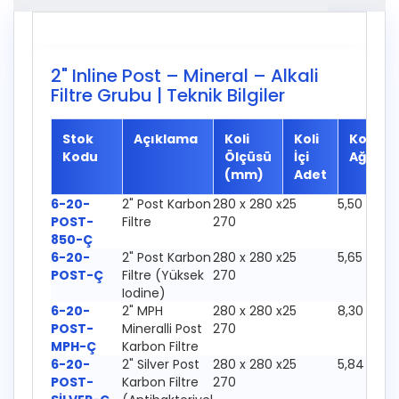
2" Inline Post – Mineral – Alkali
Filtre Grubu | Teknik Bilgiler
Stok
Açıklama
Koli
Koli
Koli
Kodu
Ölçüsü
İçi
Ağırlık
(mm)
Adet
6-20-
2" Post Karbon
280 x 280 x
25
5,50 Kg
POST-
Filtre
270
850-Ç
6-20-
2" Post Karbon
280 x 280 x
25
5,65 Kg
POST-Ç
Filtre (Yüksek
270
Iodine)
6-20-
2" MPH
280 x 280 x
25
8,30 Kg
POST-
Mineralli Post
270
MPH-Ç
Karbon Filtre
6-20-
2" Silver Post
280 x 280 x
25
5,84 Kg
POST-
Karbon Filtre
270