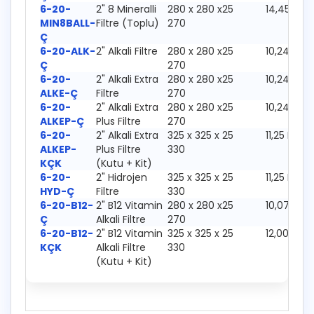
6-20-
2" 8 Mineralli
280 x 280 x
25
14,45 Kg
MIN8BALL-
Filtre (Toplu)
270
Ç
6-20-ALK-
2" Alkali Filtre
280 x 280 x
25
10,24 Kg
Ç
270
6-20-
2" Alkali Extra
280 x 280 x
25
10,24 Kg
ALKE-Ç
Filtre
270
6-20-
2" Alkali Extra
280 x 280 x
25
10,24 Kg
ALKEP-Ç
Plus Filtre
270
6-20-
2" Alkali Extra
325 x 325 x
25
11,25 Kg
ALKEP-
Plus Filtre
330
KÇK
(Kutu + Kit)
6-20-
2" Hidrojen
325 x 325 x
25
11,25 Kg
HYD-Ç
Filtre
330
6-20-B12-
2" B12 Vitamin
280 x 280 x
25
10,07 Kg
Ç
Alkali Filtre
270
6-20-B12-
2" B12 Vitamin
325 x 325 x
25
12,00 Kg
KÇK
Alkali Filtre
330
(Kutu + Kit)