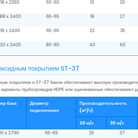
18 x 2260
50-50
13
20
088 x 2400
65-65
18
27
218 x 2400
65-65
23
35
620 x 2400
80-80
40
60
оксидным покрытием ST-37
ным покрытием и ST-37 баком обеспечивают высокую производител
и варианты трубопроводов HDPE или оцинкованные обеспечивают у
ер бака
Диаметр
Производительность
)
подключения
(м³/ч)
20 м/с
30 м/с
00 x 2790
65-65
25
37