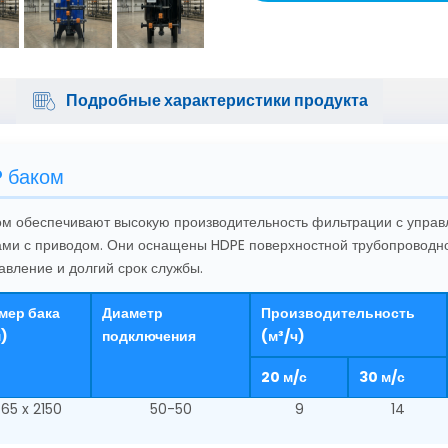
Подробные характеристики продукта
P баком
ом обеспечивают высокую производительность фильтрации с упра
ами с приводом. Они оснащены HDPE поверхностной трубопроводно
вление и долгий срок службы.
мер бака
Диаметр
Производительность
)
подключения
(м³/ч)
20 м/с
30 м/с
65 x 2150
50-50
9
14