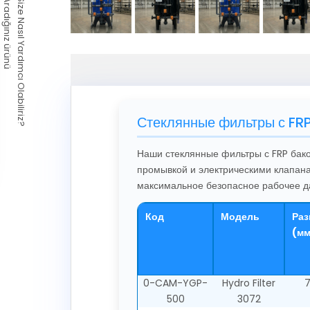
Aradığınız ürünü
Size Nasıl Yardımcı Olabiliriz?
Стеклянные фильтры с FR
Наши стеклянные фильтры с FRP бак
промывкой и электрическими клапан
максимальное безопасное рабочее да
Код
Модель
Раз
(мм
0-CAM-YGP-
Hydro Filter
7
500
3072