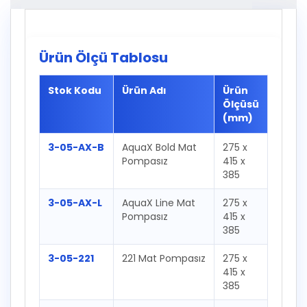
Ürün Ölçü Tablosu
Stok Kodu
Ürün Adı
Ürün
Ölçüsü
(mm)
3-05-AX-B
AquaX Bold Mat
275 x
Pompasız
415 x
385
3-05-AX-L
AquaX Line Mat
275 x
Pompasız
415 x
385
3-05-221
221 Mat Pompasız
275 x
415 x
385