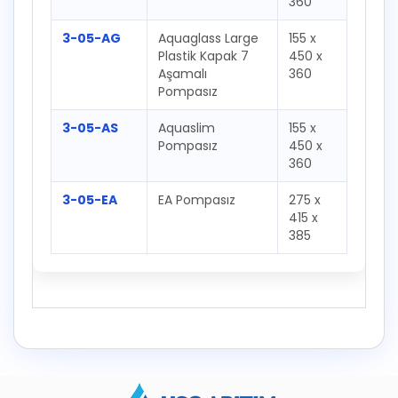
360
3-05-AG
Aquaglass Large
155 x
Plastik Kapak 7
450 x
Aşamalı
360
Pompasız
3-05-AS
Aquaslim
155 x
Pompasız
450 x
360
3-05-EA
EA Pompasız
275 x
415 x
385