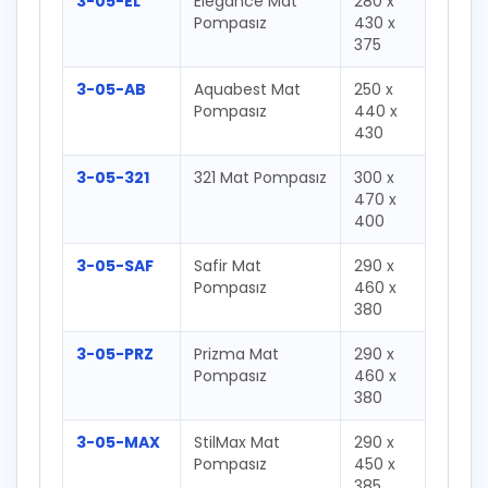
3-05-EL
Elegance Mat
280 x
Pompasız
430 x
375
3-05-AB
Aquabest Mat
250 x
Pompasız
440 x
430
3-05-321
321 Mat Pompasız
300 x
470 x
400
3-05-SAF
Safir Mat
290 x
Pompasız
460 x
380
3-05-PRZ
Prizma Mat
290 x
Pompasız
460 x
380
3-05-MAX
StilMax Mat
290 x
Pompasız
450 x
385