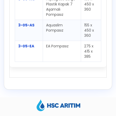
Plastik Kapak 7
450 x
Aşamalı
360
Pompasız
3-05-AS
Aquaslim
155 x
Pompasız
450 x
360
3-05-EA
EA Pompasız
275 x
415 x
385