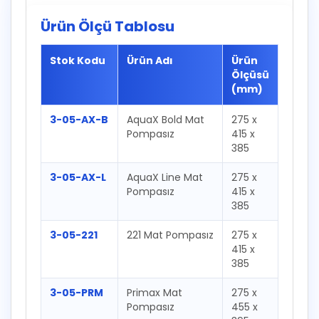
Ürün Ölçü Tablosu
Stok Kodu
Ürün Adı
Ürün
Ölçüsü
(mm)
3-05-AX-B
AquaX Bold Mat
275 x
Pompasız
415 x
385
3-05-AX-L
AquaX Line Mat
275 x
Pompasız
415 x
385
3-05-221
221 Mat Pompasız
275 x
415 x
385
3-05-PRM
Primax Mat
275 x
Pompasız
455 x