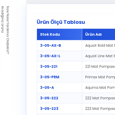
Aradığınız ürünü
Size Nasıl Yardımcı Olabiliriz?
Ürün Ölçü Tablosu
Stok Kodu
Ürün Adı
3-05-AX-B
AquaX Bold Mat
3-05-AX-L
AquaX Line Mat
3-05-221
221 Mat Pompası
3-05-PRM
Primax Mat Pom
3-05-A
Aquma Mat Pom
3-05-222
222 Mat Pompas
3-05-223
223 Mat Pompas