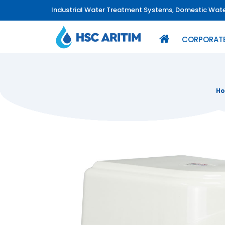
Industrial Water Treatment Systems, Domestic Water
CORPORAT
Ho