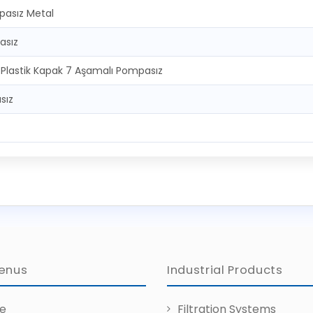
pasız Metal
asız
 Plastik Kapak 7 Aşamalı Pompasız
sız
enus
Industrial Products
e
Filtration Systems