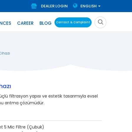
DEALER LOGIN
ENGLISH
ENCES
CAREER
BLOG
Contact & Complaint
Cihazı
hazı
güçlü filtrasyon yapısı ve estetik tasarımıyla evsel
r su arıtma çözümüdür.
nt 5 Mic Filtre (Çubuk)