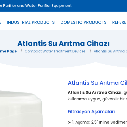
 Purifier and Water Purifier Equipment
E
INDUSTRIAL PRODUCTS
DOMESTIC PRODUCTS
REFER
Atlantis Su Arıtma Cihazı
me Page
Compact Water Treatment Devices
Atlantis Su Arıtma 
Atlantis Su Arıtma Ci
Atlantis Su Arıtma Cihazı
, 
kullanıma uygun, güvenilir bi
Filtrasyon Aşamaları
➤ 1. Aşama: 2,5" Inline Sedime